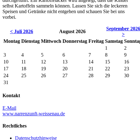
durchgeführt. Ein Kartoffelacker wird angelegt, dass die Kinder
selbst Kartoffeln sammeln können. Lassen Sie sich die leckeren
Speisen und Getränke nicht entgehen und schauen Sie bei uns
vorbei.
September 202
< Juli 2026
August 2026
>
Montag
Dienstag
Mittwoch
Donnerstag
Freitag
Samstag
Sonnta
1
2
3
4
5
6
7
8
9
10
11
12
13
14
15
16
17
18
19
20
21
22
23
24
25
26
27
28
29
30
31
Kontakt
E-Mail
www.narrenzunft-weissenau.de
Rechtliches
Datenschutzhinweise